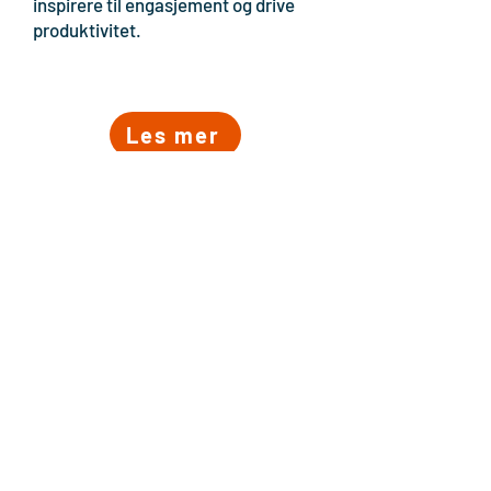
inspirere til engasjement og drive
produktivitet.
Les mer
Skap en engasjerende
arbeidsplass der ansatte
blir værende og vokser.